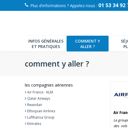
01 53 34 92 
Plus d'informations ? Appelez-nous :
INFOS GÉNÉRALES
COMMENT Y
SÉ
ET PRATIQUES
ALLER ?
P
comment y aller ?
les compagnies aériennes
Air France - KLM
Qatar Airways
Rwandair
Ethiopian Airlines
Air Fra
Lufthansa Group
Le group
Emirates
des vols