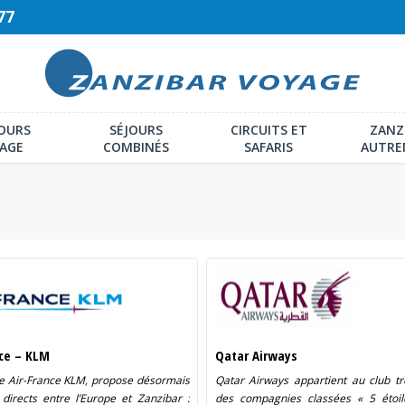
77
JOURS
SÉJOURS
CIRCUITS ET
ZANZ
LAGE
COMBINÉS
SAFARIS
AUTR
nce – KLM
Qatar Airways
e Air-France KLM, propose désormais
Qatar Airways appartient au club t
 directs entre l’Europe et Zanzibar :
des compagnies classées « 5 étoil