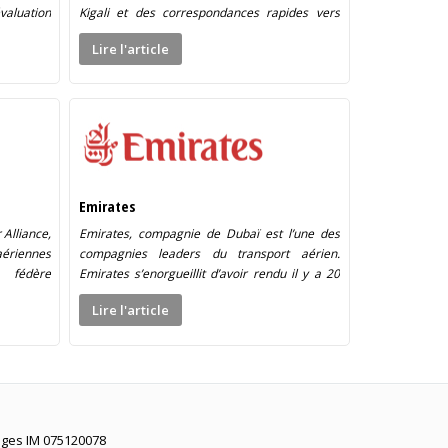
valuation
Kigali et des correspondances rapides vers
ement 10
Zanzibar. Trajet : vol Paris/Kigali en Airbus
Lire l'article
330-200, puis […]
Emirates
Alliance,
Emirates, compagnie de Dubaï est l’une des
aériennes
compagnies leaders du transport aérien.
 fédère
Emirates s’enorgueillit d’avoir rendu il y a 20
opéennes
ans le transport aérien comme une véritable
Lire l'article
Airlines)
expérience de luxe […]
ages IM 075120078