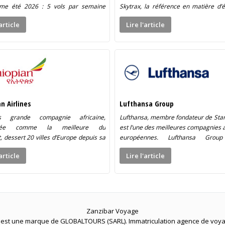
me été 2026 : 5 vols par semaine
Skytrax, la référence en matière d’é
anzibar (via Kilimandjaro sans
des compagnies aériennes : seul
'article
Lire l'article
t d’appareil à l’aller, sans […]
compagnies aériennes (dont […]
n Airlines
Lufthansa Group
s grande compagnie africaine,
Lufthansa, membre fondateur de Star 
érée comme la meilleure du
est l’une des meilleures compagnies 
, dessert 20 villes d’Europe depuis sa
européennes. Lufthansa Group
ournante d’Addis Abeba et assure des
Lufthansa et ses filiales eur
'article
Lire l'article
ndances rapides vers de nombreuses
(Brussels Airlines, Swiss, Austrian 
ons en […]
ainsi que ses filiales […]
Zanzibar Voyage
est une marque de GLOBALTOURS (SARL). Immatriculation agence de voy