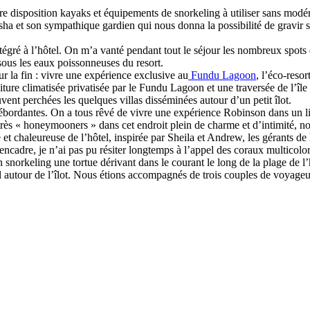
re disposition kayaks et équipements de snorkeling à utiliser sans modé
sha et son sympathique gardien qui nous donna la possibilité de gravir 
égré à l’hôtel. On m’a vanté pendant tout le séjour les nombreux spots 
sous les eaux poissonneuses du resort.
ur la fin : vivre une expérience exclusive au
Fundu Lagoon
, l’éco-reso
oiture climatisée privatisée par le Fundu Lagoon et une traversée de l’î
uvent perchées les quelques villas disséminées autour d’un petit îlot.
bordantes. On a tous rêvé de vivre une expérience Robinson dans un l
rès « honeymooners » dans cet endroit plein de charme et d’intimité, nou
t chaleureuse de l’hôtel, inspirée par Sheila et Andrew, les gérants de 
ncadre, je n’ai pas pu résiter longtemps à l’appel des coraux multicolo
norkeling une tortue dérivant dans le courant le long de la plage de l’
nnel autour de l’îlot. Nous étions accompagnés de trois couples de voyag