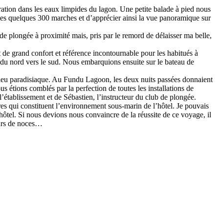
ration dans les eaux limpides du lagon. Une petite balade à pied nous
ses quelques 300 marches et d’apprécier ainsi la vue panoramique sur
de plongée à proximité mais, pris par le remord de délaisser ma belle,
rt de grand confort et référence incontournable pour les habitués à
le du nord vers le sud. Nous embarquions ensuite sur le bateau de
ieu paradisiaque. Au Fundu Lagoon, les deux nuits passées donnaient
s étions comblés par la perfection de toutes les installations de
l’établissement et de Sébastien, l’instructeur du club de plongée.
res qui constituent l’environnement sous-marin de l’hôtel. Je pouvais
hôtel. Si nous devions nous convaincre de la réussite de ce voyage, il
eurs de noces…