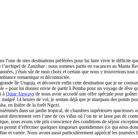
l’une de mes destinations préférées pour lui faire vivre le difficile 
de l’archipel de Zanzibar : nous sommes partis en vacances au Manta Res
 années, j’étais sûr de mon choix et certain que nous y trouverions tout
mbiance romantique et décontractée.
 grande île Unguja, et découvrir enfin cette destination que je ne conna
stale » pour lui donner envie de partir à Pemba pour un voyage de rêve 
i à
Qatar Airways
de nous avoir accordé une offre spéciale pour goûter à 
malgré 14 heures de vol, je sentais déjà que je marquais des points p
a, en lisière de la forêt Ngezi.
isséminés dans un jardin tropical, de chambres supérieures spacieuses or
sit directement vers l’une de ces villas où l’on ne se lasse pas de cont
e, nous avons vite pris conscience des conditions de séjour exceptionn
nous permit d’effectuer quelques longueurs quotidiennes (ce qui nous don
ne et variée. Nous avons aussi particulièrement apprécié les journées ba