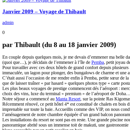
Janvier 2009 – Voyage de Thibault
admin
0
par Thibault (du 8 au 18 janvier 2009)
En couple depuis quelques mois, je me devais d’emmener ma belle dans 
(quoi que…), je décidais de l’emmener à l’île de
Pemba
, petit joyau 
Pour travailler avec ces deux hôtels de grand confort depuis plusieurs
immaculée, un lagon pour plonger, des bungalows de charme et une a
C’était aussi l’occasion de me rendre enfin à Pemba, petite sœur de la
que de laisser traîner « par hasard » quelques photos type « carte po
Les plus beaux voyages de prestige commencent dés l’aéroport : merc
choix des vins, luxe du terminal « premium » de l’aéroport de Doha… 
Notre séjour a commencé au
Manta Resort
, sur la pointe Ras Kigomash
Récemment rénové, ce petit hôtel 4* est constitué de chalets en bois d
imprenable sur toute la baie. Accueillis comme des VIP, on nous condui
l’aménagement de notre chambre équipée d’un grand balcon panoramiqu
Les installations du resort ne sont pas en reste. Une grande piscine 
panoramique abrité sous un immense toit de makuti, une gastronomie fi