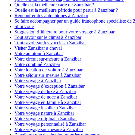
Quelle est la meilleure carte de Zanzibar ?
Quelle est la meilleure période pour partir à Zanzibar ?
Rencontrer des autochtones à Zanzibar
Se faire accompagner par un guide francophone spécialiste de 
Shortcode
Suggestion d’itinéraire pour votre voyage à Zanzibar
Tout savoir sur le climat à Zanzibar
Tout savoir sur les vaccins à Zanzibar
Visiter Zanzibar à cheval
Votre autotour à Zanzibar
Votre circuit sur-mesure à Zanzibar
Votre combiné Zanzibar
Votre location de voiture à Zanzibar
Votre séjour sur-mesure à Zanzibar
Votre voyage à Zanzibar
Votre voyage d’exception à Zanzibar
Votre voyage de luxe à Zanzibar
Votre voyage de noce à Zanzibar
Votre voyage en famille à Zanzibar
Votre voyage insolite à Zanzibar
Votre voyage nature à Zanzibar
Votre voyage original à Zanzibar
Votre voyage personnalisé à Zanzibar
Votre voyage sur-mesure à Zanzibar
Zanzibar : une destination pour les plongeurs