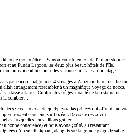
quotidien de mon métier… Sans aucune intention de l’impressionner
ort et au Fundu Lagoon, les deux plus beaux hôtels de l’île.
 ce que nous attendions pour des vacances réussies : une plage
issais pas encore malgré mes 4 voyages à Zanzibar. Je n’ai eu besoin
qui allait étrangement ressembler à un magnifique voyage de noces.
sa classe affaires. Confort des sièges, qualité de la restauration,
our la combler…
ientées vers la mer et de quelques villas privées qui offrent une vue
empler le soleil couchant sur l’océan. Ravis de découvrir
elles auxquelles nous allions goûter.
nait bonne conscience) et nous avons goûté, au restaurant
ignées d’un soleil piquant, alanguis sur la grande plage de sable