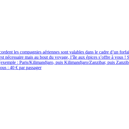
 accordent les compagnies aériennes sont valables dans le cadre d’un for
est nécessaire mais au bout du voyage, l’île aux épices s’offre à vous !
exemple : Paris/Kilimandjaro, puis Kilimandjaro/Zanzibar, puis Zanzibar
nous : 40 € par passager