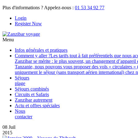
Plus d'informations ? Appelez-nous :
01 53 34 92 77
Login
Register Now
Menu
Infos générales et pratiques
Comment y aller ?
Les tarifs tout à fait préférentiels que nous
Zanzibar se mérite : le plus souvent, un changement d’appareil 
Tanzanie, nous pouvons vous proposer des vols « circulaires » (
uniquement le séjour (sans transport aérien international) chez 
Séjours
plage
Séjours combinés
Circuits et Safaris
Zanzibar autrement
Actu et offres spéciales
Nous
contacter
08
Juil
2015