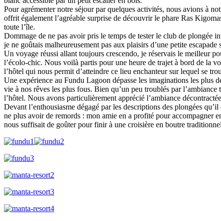
blanc accessible par un petit escalier en bois.
Pour agrémenter notre séjour par quelques activités, nous avions à not
offrit également l’agréable surprise de découvrir le phare Ras Kigoma
toute l’île.
Dommage de ne pas avoir pris le temps de tester le club de plongée int
je ne goûtais malheureusement pas aux plaisirs d’une petite escapade 
Un voyage réussi allant toujours crescendo, je réservais le meilleur po
l’écolo-chic. Nous voilà partis pour une heure de trajet à bord de la v
l’hôtel qui nous permit d’atteindre ce lieu enchanteur sur lequel se tro
Une expérience au Fundu Lagoon dépasse les imaginations les plus dé
vie à nos rêves les plus fous. Bien qu’un peu troublés par l’ambiance t
l’hôtel. Nous avons particulièrement apprécié l’ambiance décontractée e
Devant l’enthousiasme dégagé par les descriptions des plongées qu’il e
ne plus avoir de remords : mon amie en a profité pour accompagner en s
nous suffisait de goûter pour finir à une croisière en boutre traditio