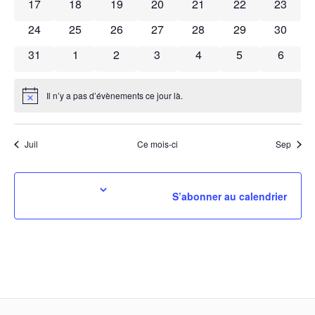
0
0
0
0
0
0
0
17
18
19
20
21
22
23
Évèn
évènements
évènements
évènements
évènements
évènements
évènements
évènem
0
0
0
0
0
0
0
24
25
26
27
28
29
30
évènements
évènements
évènements
évènements
évènements
évènements
évènem
0
0
0
0
0
0
0
31
1
2
3
4
5
6
évènements
évènements
évènements
évènements
évènements
évènements
évènem
Il n’y a pas d’évènements ce jour là.
Notice
Juil
Ce mois-ci
Sep
S’abonner au calendrier