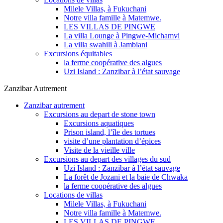
Milele Villas, à Fukuchani
Notre villa famille à Matemwe.
LES VILLAS DE PINGWE
La villa Lounge à Pingwe-Michamvi
La villa swahili à Jambiani
Excursions équitables
la ferme coopérative des algues
Uzi Island : Zanzibar à l’état sauvage
Zanzibar Autrement
Zanzibar autrement
Excursions au depart de stone town
Excursions aquatiques
Prison island, l’île des tortues
visite d’une plantation d’épices
Visite de la vieille ville
Excursions au depart des villages du sud
Uzi Island : Zanzibar à l’état sauvage
La forêt de Jozani et la baie de Chwaka
la ferme coopérative des algues
Locations de villas
Milele Villas, à Fukuchani
Notre villa famille à Matemwe.
LES VILLAS DE PINGWE