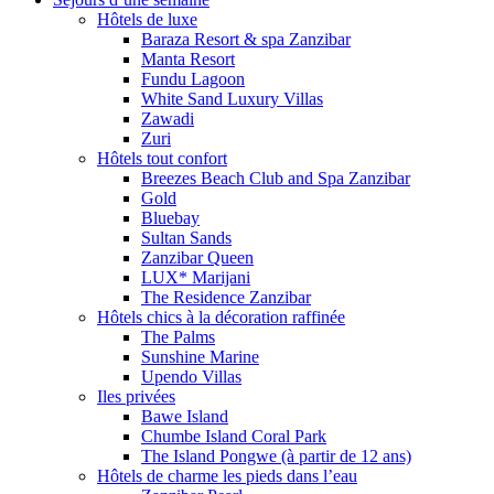
Hôtels de luxe
Baraza Resort & spa Zanzibar
Manta Resort
Fundu Lagoon
White Sand Luxury Villas
Zawadi
Zuri
Hôtels tout confort
Breezes Beach Club and Spa Zanzibar
Gold
Bluebay
Sultan Sands
Zanzibar Queen
LUX* Marijani
The Residence Zanzibar
Hôtels chics à la décoration raffinée
The Palms
Sunshine Marine
Upendo Villas
Iles privées
Bawe Island
Chumbe Island Coral Park
The Island Pongwe (à partir de 12 ans)
Hôtels de charme les pieds dans l’eau