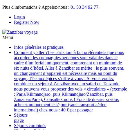
Plus d'informations ? Appelez-nous :
01 53 34 92 77
Login
Register Now
Menu
Infos générales et pratiques
Comment y aller ?
Les tarifs tout à fait préférentiels que nous
accordent les compagnies aériennes sont valables dans le
cadre d’un forfait uniquement, comprenant un minimum de
six nuits d’hôtel. Aller à Zanzibar se mérite : le plus souvent,
un changement d’appareil est nécessaire mais au bout du
voyage, l’île aux épices s’offre à vous ! Si vous voulez
combiner un séjour à Zanzibar avec un safari en Tanzanie,
nous pouvons vous proposer des vols « circulaires » (exemple
: Paris/Kilimandjaro, puis Kilimandjaro/Zanzibar, puis
Zanzibar/Paris). Consultez-nous ! Frais de dossier si vous
achetez uniquement le séjour (sans transport aérien
international) chez nous : 40 € par passager
Séjours
plage
Séjours combinés