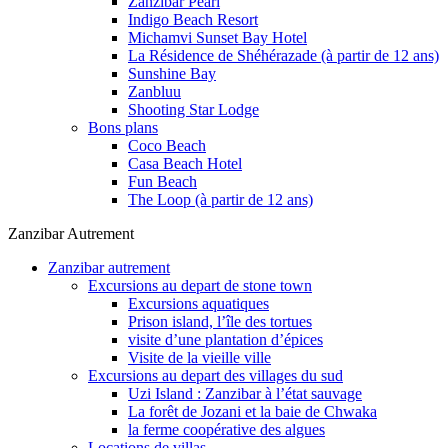
Zanzibar Pearl
Indigo Beach Resort
Michamvi Sunset Bay Hotel
La Résidence de Shéhérazade (à partir de 12 ans)
Sunshine Bay
Zanbluu
Shooting Star Lodge
Bons plans
Coco Beach
Casa Beach Hotel
Fun Beach
The Loop (à partir de 12 ans)
Zanzibar Autrement
Zanzibar autrement
Excursions au depart de stone town
Excursions aquatiques
Prison island, l’île des tortues
visite d’une plantation d’épices
Visite de la vieille ville
Excursions au depart des villages du sud
Uzi Island : Zanzibar à l’état sauvage
La forêt de Jozani et la baie de Chwaka
la ferme coopérative des algues
Locations de villas