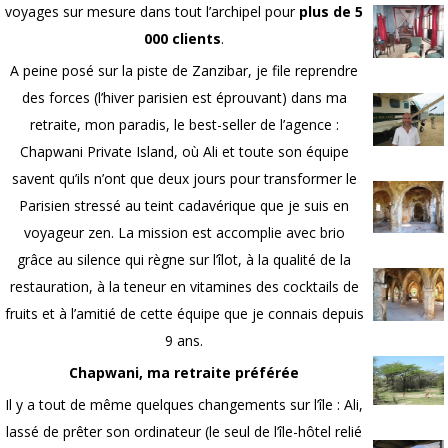
voyages sur mesure dans tout l’archipel pour
plus de 5
000 clients
.
A peine posé sur la piste de Zanzibar, je file reprendre
des forces (l’hiver parisien est éprouvant) dans ma
retraite, mon paradis, le best-seller de l’agence :
Chapwani Private Island, où Ali et toute son équipe
savent qu’ils n’ont que deux jours pour transformer le
Parisien stressé au teint cadavérique que je suis en
voyageur zen. La mission est accomplie avec brio
grâce au silence qui règne sur l’îlot, à la qualité de la
restauration, à la teneur en vitamines des cocktails de
fruits et à l’amitié de cette équipe que je connais depuis
9 ans.
Chapwani, ma retraite préférée
Il y a tout de même quelques changements sur l’île : Ali,
lassé de prêter son ordinateur (le seul de l’île-hôtel relié